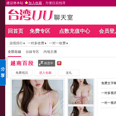
建议将本站
加入收藏
，方便日后找寻
回首页
免费专区
点数充值中心
会员登
业绩排行
一对多收费
一对一收费
全部在線
台妹专区
內地主播
越南百段
休息中
免費視訊
进入包厢
送礼
免费文字聊
一对多视讯
一对一视讯