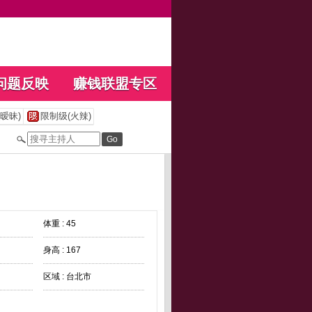
问题反映
赚钱联盟专区
暧昧)
限制级(火辣)
体重 : 45
身高 : 167
区域 : 台北市