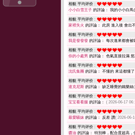
相貌 平均评价 :
小小白雪王子
的評論： 我的小小白馬公主(((
相貌 平均评价 :
家裡失火
的評論： 此房 進入後 會出不
相貌 平均评价 :
我是發發發
的評論： 每次進來都會被
相貌 平均评价 :
你的小處男
的評論： 色氣直接拉滿 
相貌 平均评价 :
沈氏集團
的評論： 不懂的 來這都懂
相貌 平均评价 :
達克尼斯
的評論： 缺乏睡覺的鐵樂絲
相貌 平均评价 :
宝宝看看腿
的評論：
( 2026-06-17 06:
相貌 平均评价 :
最愛騷妹
的評論： 反差 讚
( 2026-06-1
相貌 平均评价 :
醬油
的評論： 特別棒，配合度超高，