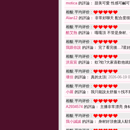
motica
的評論： 甜美可愛 性感可鹹可
相貌 平均评价 :
Alan12
的評論： 非常好聊天 配合度很
相貌 平均评价 :
酷艾熱
的評論： 嘎嘎頂 不管是身材、
相貌 平均评价 :
我跟你說
的評論： 完了看完後…7星
相貌 平均评价 :
洪宸宸
的評論： 欸?欸?大家喜歡他就
相貌 平均评价 :
壞但
的評論： 真的太頂
( 2026-06-19 0
相貌 平均评价 :
小羅
的評論： 我只能說太舒服ㄌ找不到
相貌 平均评价 :
A2934574
的評論： 主播非常漂亮 身
相貌 平均评价 :
我小誠誠
的評論： 身材好頂會讓人駐