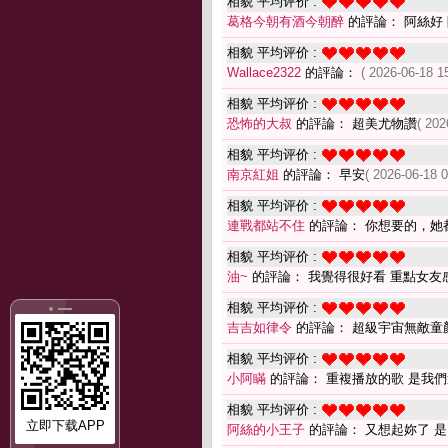
相貌 平均评价 :
葛格今朝有酒今朝醉
的評論： 阿絲好
相貌 平均评价 :
Wallace2322
的評論：
( 2026-06-18 1
相貌 平均评价 :
恐怖的大叔
的評論： 超美尤物讚
( 202
相貌 平均评价 :
南京紅姐
的評論： 早安
( 2026-06-18 0
相貌 平均评价 :
連戰都站不住
的評論： 你想要的，她
相貌 平均评价 :
油~
的評論： 我覺得很好看 重點女友
相貌 平均评价 :
吉吉如律令
的評論： 超級宇宙無敵童
相貌 平均评价 :
小阿瞞
的評論： 重複播放的歌 是我
相貌 平均评价 :
立即下载APP
阿絲的小王子
的評論： 又想起妳了 