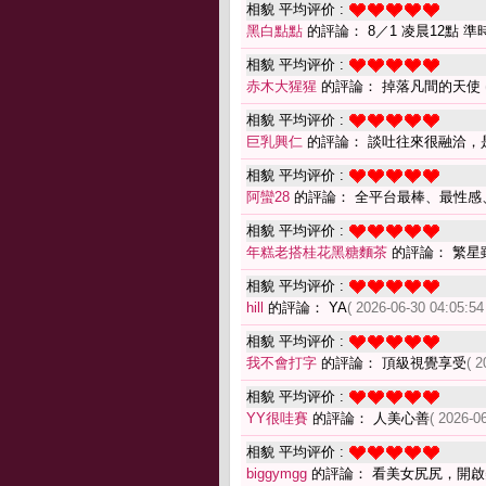
相貌 平均评价 :
黑白點點
的評論： 8／1 凌晨12點 準
相貌 平均评价 :
赤木大猩猩
的評論： 掉落凡間的天使
相貌 平均评价 :
巨乳興仁
的評論： 談吐往來很融洽，
相貌 平均评价 :
阿蠻28
的評論： 全平台最棒、最性感、
相貌 平均评价 :
年糕老搭桂花黑糖麵茶
的評論： 繁星
相貌 平均评价 :
hill
的評論： YA
( 2026-06-30 04:05:54
相貌 平均评价 :
我不會打字
的評論： 頂級視覺享受
( 2
相貌 平均评价 :
YY很哇賽
的評論： 人美心善
( 2026-0
相貌 平均评价 :
biggymgg
的評論： 看美女尻尻，開