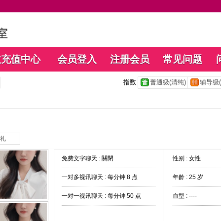
数充值中心
会员登入
注册会员
常见问题
指数
普通级(清纯)
辅导级(
礼
免费文字聊天 :
關閉
性别 : 女性
一对多视讯聊天 :
每分钟 8 点
年龄 : 25 岁
一对一视讯聊天 :
每分钟 50 点
血型 : ----