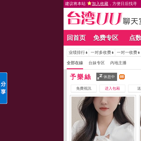
建议将本站
加入收藏
，方便日后找寻
回首页
免费专区
点
业绩排行
一对多收费
一对一收费
全部在線
台妹专区
內地主播
予樂絲
休息中
免費視訊
进入包厢
送